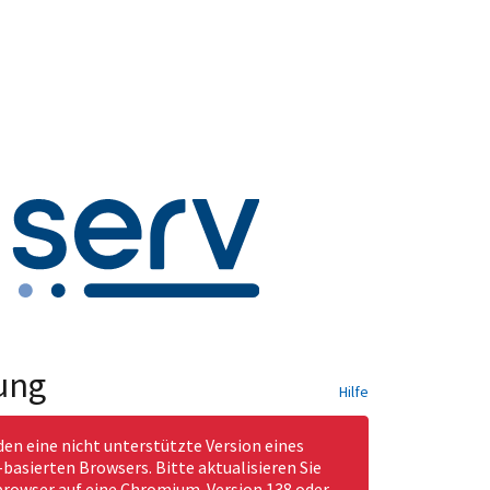
ung
Hilfe
den eine nicht unterstützte Version eines
asierten Browsers. Bitte aktualisieren Sie
rowser auf eine Chromium-Version 138 oder